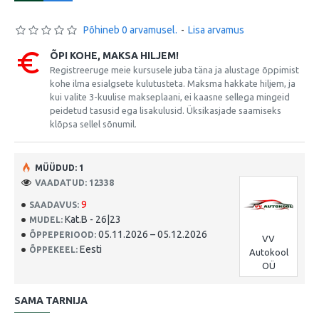
Põhineb 0 arvamusel.
-
Lisa arvamus
ÕPI KOHE, MAKSA HILJEM!
Registreeruge meie kursusele juba täna ja alustage õppimist
kohe ilma esialgsete kulutusteta. Maksma hakkate hiljem, ja
kui valite 3-kuulise makseplaani, ei kaasne sellega mingeid
peidetud tasusid ega lisakulusid. Üksikasjade saamiseks
klõpsa sellel sõnumil.
MÜÜDUD: 1
VAADATUD: 12338
9
SAADAVUS:
Kat.B - 26|23
MUDEL:
05.11.2026 – 05.12.2026
ÕPPEPERIOOD:
VV
Eesti
ÕPPEKEEL:
Autokool
OÜ
SAMA TARNIJA