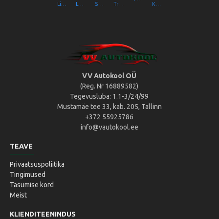
Liikluslab Baltic OÜ
LaitseRallyPark
Simulaator OÜ
Transpordiamet
Kompik Eesti OÜ
VV Autokool OÜ
(Reg. Nr 16889582)
Tegevusluba: 1.1-3/24/99
Mustamäe tee 33, kab. 205, Tallinn
+372 55925786
info@vautokool.ee
TEAVE
Privaatsuspoliitika
Tingimused
Tasumise kord
Meist
KLIENDITEENINDUS