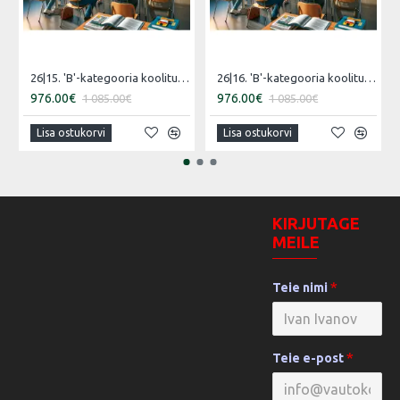
26|15. 'B'-kategooria koolitus [16.07.2026 – 15.08.2026 Vene]
26|16. 'B'-kategooria koolitus [30.07.2026 – 29.08.2026 Eesti]
976.00€
976.00€
1 085.00€
1 085.00€
Lisa ostukorvi
Lisa ostukorvi
KIRJUTAGE
MEILE
Teie nimi
Teie e-post