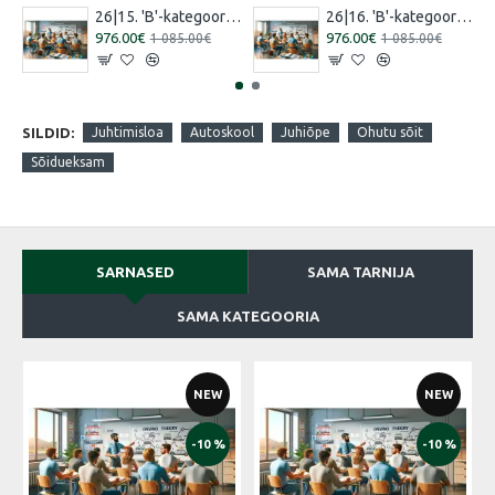
26|15. 'B'-kategooria koolitus [16.07.2026 – 15.08.2026 Vene]
26|16. 'B'-kategooria koolitus [30.07.2026 – 29.08.2026 Eesti]
976.00€
976.00€
1 085.00€
1 085.00€
SILDID:
Juhtimisloa
Autoskool
Juhiõpe
Ohutu sõit
Sõidueksam
SARNASED
SAMA TARNIJA
SAMA KATEGOORIA
NEW
NEW
-10 %
-10 %