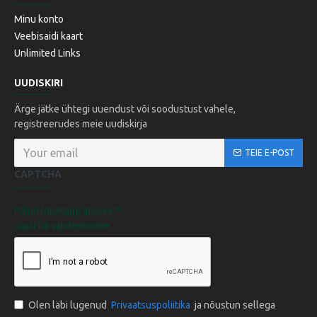
Minu konto
Veebisaidi kaart
Unlimited Links
UUDISKIRI
Ärge jätke ühtegi uuendust või soodustust vahele,
registreerudes meie uudiskirja
TEIE E-POST
CAPTCHA
Palun lõpetage allolev
captcha valideerimine
Olen läbi lugenud
Privaatsuspoliitika
ja nõustun sellega