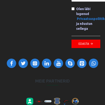
Olen läbi
lugenud
Privaatsuspoliiti
ja nõustun
sellega
EDASTA
MEIE PARTNERID
VV Autokool OÜ