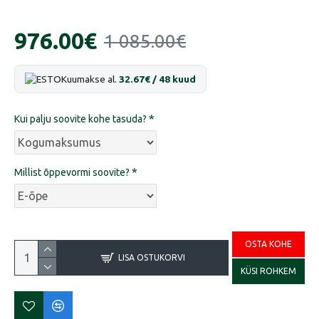
976.00€
1 085.00€
Kuumakse al.
32.67€ / 48 kuud
Kui palju soovite kohe tasuda?
Millist õppevormi soovite?
OSTA KOHE
LISA OSTUKORVI
KÜSI ROHKEM