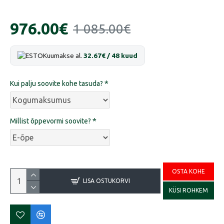
976.00€
1 085.00€
Kuumakse al.
32.67€ / 48 kuud
Kui palju soovite kohe tasuda?
Millist õppevormi soovite?
OSTA KOHE
LISA OSTUKORVI
KÜSI ROHKEM