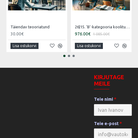
Täiendav teooriatund
26|15. 'B'-kategooria koolitus [16.07.2026 – 15.08.2026 Vene]
30.00€
976.00€
1 085.00€
Lisa ostukorvi
Lisa ostukorvi
KIRJUTAGE
MEILE
Teie nimi
Teie e-post