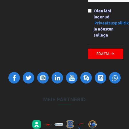
Olen läbi
lugenud
Privaatsuspoliiti
ja nõustun
sellega
EDASTA
MEIE PARTNERID
VV Autokool OÜ