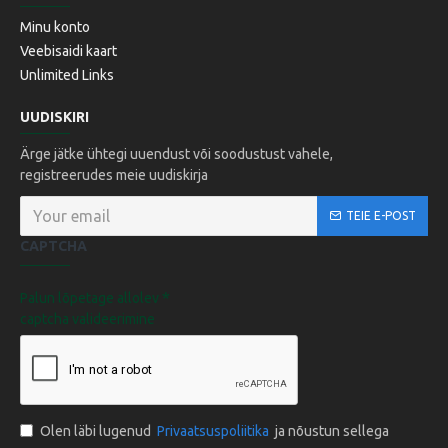
Minu konto
Veebisaidi kaart
Unlimited Links
UUDISKIRI
Ärge jätke ühtegi uuendust või soodustust vahele,
registreerudes meie uudiskirja
TEIE E-POST
CAPTCHA
Palun lõpetage allolev
captcha valideerimine
Olen läbi lugenud
Privaatsuspoliitika
ja nõustun sellega