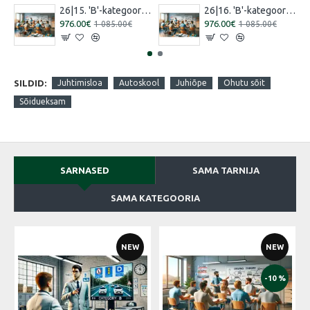
26|15. 'B'-kategooria koolitus [16.07.2026 – 15.08.2026 Vene]
26|16. 'B'-kategooria koolitus [30.07.2026 – 29.08.2026 Eesti]
976.00€
976.00€
1 085.00€
1 085.00€
SILDID:
Juhtimisloa
Autoskool
Juhiõpe
Ohutu sõit
Sõidueksam
SARNASED
SAMA TARNIJA
SAMA KATEGOORIA
NEW
NEW
-10 %