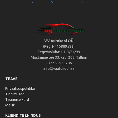
Liikluslab Baltic OÜ
LaitseRallyPark
Simulaator OÜ
Transpordiamet
Kompik Eesti OÜ
VV Autokool OÜ
(Reg. Nr 16889582)
Tegevusluba: 1.1-3/24/99
Mustamäe tee 33, kab. 205, Tallinn
+372 55925786
info@vautokool.ee
TEAVE
Privaatsuspoliitika
Tingimused
Tasumise kord
Meist
KLIENDITEENINDUS