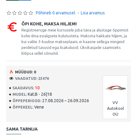
Põhineb 0 arvamusel.
-
Lisa arvamus
ÕPI KOHE, MAKSA HILJEM!
Registreeruge meie kursusele juba täna ja alustage õppimist
kohe ilma esialgsete kulutusteta. Maksma hakkate hiljem, ja
kui valite 3-kuulise makseplaani, ei kaasne sellega mingeid
peidetud tasusid ega lisakulusid. Üksikasjade saamiseks
klõpsa sellel sõnumil.
MÜÜDUD: 0
VAADATUD: 25476
10
SAADAVUS:
Kat.B - 26|18
MUDEL:
27.08.2026 – 26.09.2026
ÕPPEPERIOOD:
VV
Vene
ÕPPEKEEL:
Autokool
OÜ
SAMA TARNIJA