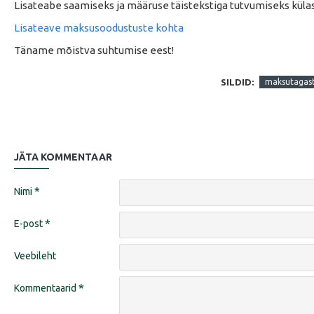
Lisateabe saamiseks ja määruse täistekstiga tutvumiseks külast
Lisateave maksusoodustuste kohta
Täname mõistva suhtumise eest!
SILDID:
maksutagas
JÄTA KOMMENTAAR
Nimi
E-post
Veebileht
Kommentaarid