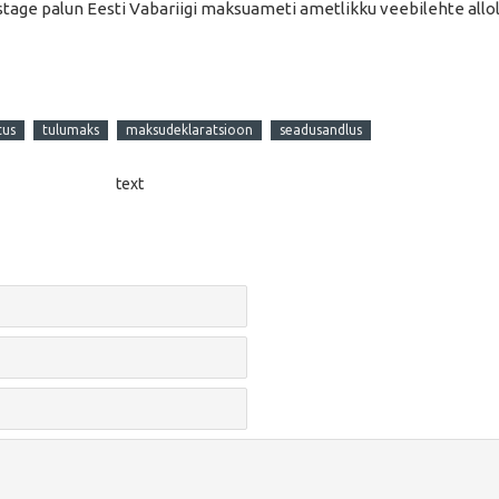
age palun Eesti Vabariigi maksuameti ametlikku veebilehte allole
tus
tulumaks
maksudeklaratsioon
seadusandlus
text