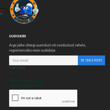
OÜ
Kompik Eesti OÜ
UUDISKIRI
Ärge jätke ühtegi uuendust või soodustust vahele,
registreerudes meie uudiskirja
TEIE E-POST
CAPTCHA
Palun lõpetage allolev
captcha valideerimine