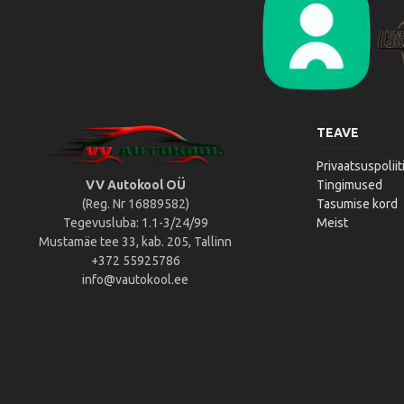
Liikluslab Baltic OÜ
L
TEAVE
Privaatsuspoliit
VV Autokool OÜ
Tingimused
(Reg. Nr 16889582)
Tasumise kord
Tegevusluba: 1.1-3/24/99
Meist
Mustamäe tee 33, kab. 205, Tallinn
+372 55925786
info@vautokool.ee