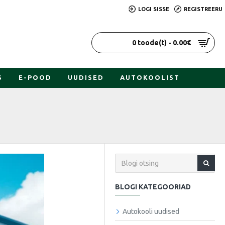
LOGI SISSE
REGISTREERU
0 toode(t) - 0.00€
S
E-POOD
UUDISED
AUTOKOOLIST
BLOGI KATEGOORIAD
Autokooli uudised