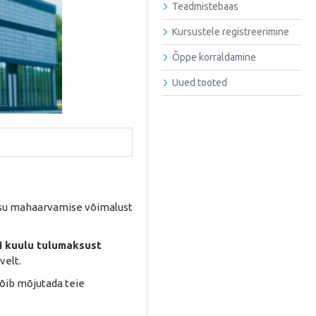
Teadmistebaas
Kursustele registreerimine
Õppe korraldamine
Uued tooted
aksu mahaarvamise võimalust
i kuulu tulumaksust
velt.
võib mõjutada teie