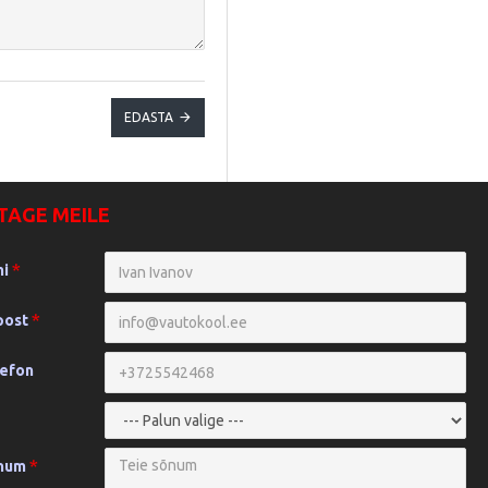
EDASTA
TAGE MEILE
mi
post
lefon
õnum