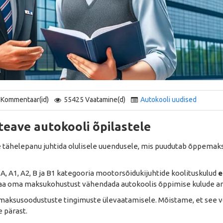
 Kommentaar(id)
55425 Vaatamine(d)
Autokooli uudised
teave autokooli õpilastele
eie tähelepanu juhtida olulisele uuendusele, mis puudutab õppem
A, A1, A2, B ja B1 kategooria mootorsõidukijuhtide koolituskulud
e
 saa oma maksukohustust vähendada autokoolis õppimise kulude ar
d maksusoodustuste tingimuste ülevaatamisele. Mõistame, et see 
 pärast.