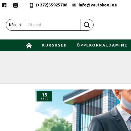
(+372)55925786
info@vautokool.ee
Kõik
KURSUSED
ÕPPEKORRALDAMINE
15
sept