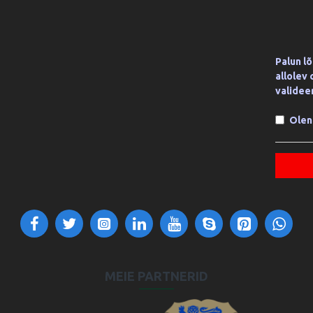
Palun l
allolev
validee
Olen
MEIE PARTNERID