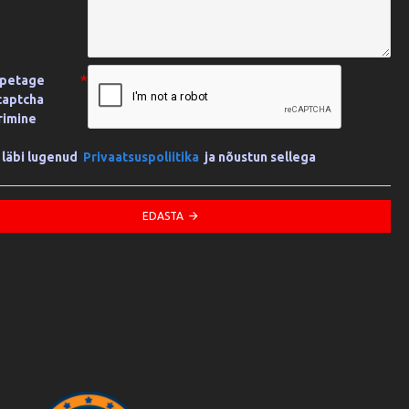
õpetage
 captcha
rimine
 läbi lugenud
Privaatsuspoliitika
ja nõustun sellega
EDASTA