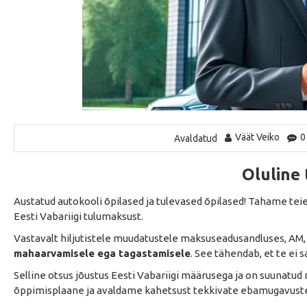
Väät Veiko
0
Avaldatud
Oluline 
Austatud autokooli õpilased ja tulevased õpilased! Tahame t
Eesti Vabariigi tulumaksust.
Vastavalt hiljutistele muudatustele maksuseadusandluses, AM, 
mahaarvamisele ega tagastamisele
. See tähendab, et te ei
Selline otsus jõustus Eesti Vabariigi määrusega ja on suunatu
õppimisplaane ja avaldame kahetsust tekkivate ebamugavuste