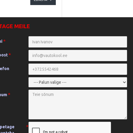
TAGE MEILE
mi
post
lefon
õnum
õpetage