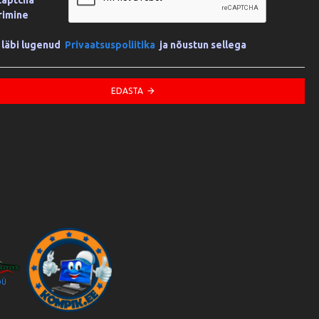
 captcha
rimine
 läbi lugenud
Privaatsuspoliitika
ja nõustun sellega
EDASTA
OÜ