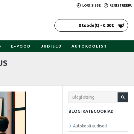
LOGI SISSE
REGISTREERU
0 toode(t) - 0.00€
S
E-POOD
UUDISED
AUTOKOOLIST
US
BLOGI KATEGOORIAD
Autokooli uudised