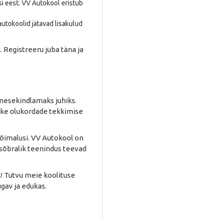
si eest. VV Autokool eristub
autokoolid jätavad lisakulud
. Registreeru juba täna ja
enesekindlamaks juhiks.
like olukordade tekkimise
 võimalusi. VV Autokool on
sõbralik teenindus teevad
s! Tutvu meie koolituse
gav ja edukas.