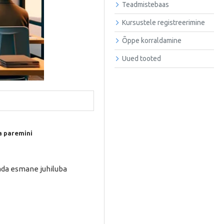
Teadmistebaas
Kursustele registreerimine
Õppe korraldamine
Uued tooted
a paremini
ada esmane juhiluba