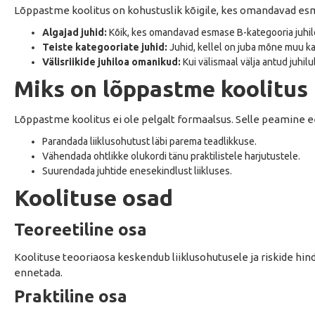
Lõppastme koolitus on kohustuslik kõigile, kes omandavad esma
Algajad juhid:
Kõik, kes omandavad esmase B-kategooria juhilo
Teiste kategooriate juhid:
Juhid, kellel on juba mõne muu ka
Välisriikide juhiloa omanikud:
Kui välismaal välja antud juhil
Miks on lõppastme koolitus 
Lõppastme koolitus ei ole pelgalt formaalsus. Selle peamine 
Parandada liiklusohutust läbi parema teadlikkuse.
Vähendada ohtlikke olukordi tänu praktilistele harjutustele.
Suurendada juhtide enesekindlust liikluses.
Koolituse osad
Teoreetiline osa
Koolituse teooriaosa keskendub liiklusohutusele ja riskide hin
ennetada.
Praktiline osa