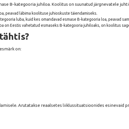
se B-kategooria juhiloa. Koolitus on suunatud järgnevatele juhti
a, peavad läbima koolituse juhioskuste täiendamiseks.
tegooria luba, kuid kes omandavad esmase B-kategooria loa, peavad samu
uba on Eestis vahetatud esmaseks B-kategooria juhiloaks, on koolitus sagel
tähtis?
eesmärk on:
damisele. Arutatakse reaalsetes liiklussituatsioonides esinevaid 