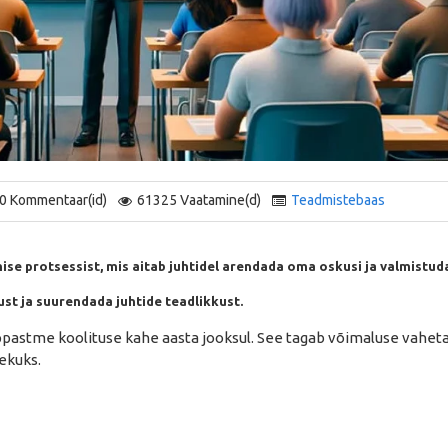
0 Kommentaar(id)
61325 Vaatamine(d)
Teadmistebaas
se protsessist, mis aitab juhtidel arendada oma oskusi ja valmistud
st ja suurendada juhtide teadlikkust.
pastme koolituse kahe aasta jooksul. See tagab võimaluse vahet
lekuks.