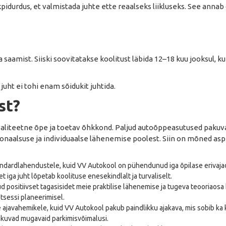
äkkpidurdus, et valmistada juhte ette reaalseks liikluseks. See ann
 saamist. Siiski soovitatakse koolitust läbida 12–18 kuu jooksul, 
 juht ei tohi enam sõidukit juhtida.
st?
kvaliteetne õpe ja toetav õhkkond. Paljud autoõppeasutused paku
ionaalsuse ja individuaalse lähenemise poolest. Siin on mõned asp
ndardlahendustele, kuid VV Autokool on pühendunud iga õpilase erivaja
 iga juht lõpetab koolituse enesekindlalt ja turvaliselt.
 positiivset tagasisidet meie praktilise lähenemise ja tugeva teooriaosa k
tsessi planeerimisel.
ajavahemikele, kuid VV Autokool pakub paindlikku ajakava, mis sobib ka 
pakuvad mugavaid parkimisvõimalusi.