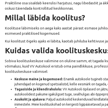
Praktiline osa sisaldab keerulisi harjutusi, nagu libedasõit ja 
oskusi täiendada kontrollitud keskkonnas.
Millal läbida koolitus?
Koolituse läbimiseks on aega kaks aastat pärast esmase juhiloa
esimesed praktilised kogemused.
Kui koolitust õigeks ajaks ei läbita, kaotab juhiluba kehtivuse ja
Kuidas valida koolituskesku
Sobiva koolituskeskuse valimine on oluline samm, et tagada 
võimalusi, kuid VV Autokool eristub oma paindlikkuse, profess
koolituskeskuse valimisel:
Keskuse maine ja kogemused:
Enamik autokoole tugineb sta
juhendajad on kogenud spetsialistid, kelle eesmärk on tagada, et
Tagasiside ja kliendirahulolu:
VV Autokooli õpilased on jätnud
autokoolidest pakume igakülgset tuge, sealhulgas abi õppepro
Asukoht ja ajakava:
Paljud autokoolid keskenduvad kindlatele 
inimestele. Meie koolituskohad on kergesti ligipääsetavad ja 