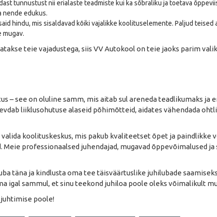
ast tunnustust nii erialaste teadmiste kui ka sõbraliku ja toetava õppevii
da nende edukus.
id hindu, mis sisaldavad kõiki vajalikke koolituselemente. Paljud teised 
le mugav.
tatakse teie vajadustega, siis VV Autokool on teie jaoks parim valik
us – see on oluline samm, mis aitab sul areneda teadlikumaks ja 
tugevdab liiklusohutuse alaseid põhimõtteid, aidates vähendada oht
ne valida koolituskeskus, mis pakub kvaliteetset õpet ja paindlikke
d. Meie professionaalsed juhendajad, mugavad õppevõimalused ja 
juba täna ja kindlusta oma tee täisväärtuslike juhilubade saamisek
ma igal sammul, et sinu teekond juhiloa poole oleks võimalikult mu
juhtimise poole!