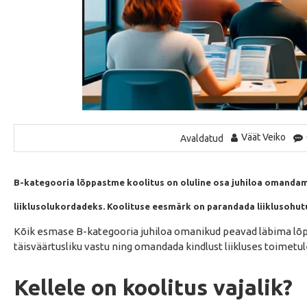
Väät Veiko
Avaldatud
B-kategooria lõppastme koolitus on oluline osa juhiloa omandami
liiklusolukordadeks. Koolituse eesmärk on parandada liiklusohutu
Kõik esmase B-kategooria juhiloa omanikud peavad läbima lõp
täisväärtusliku vastu ning omandada kindlust liikluses toimetu
Kellele on koolitus vajalik?