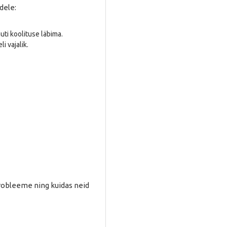
dele:
ti koolituse läbima.
i vajalik.
probleeme ning kuidas neid