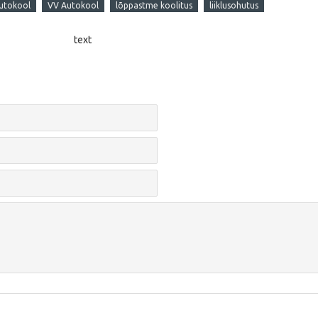
utokool
VV Autokool
lõppastme koolitus
liiklusohutus
text