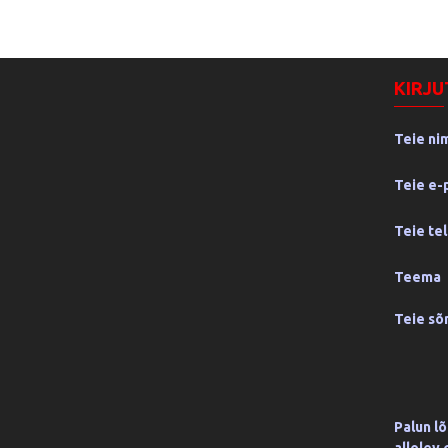
KIRJU
Teie ni
Teie e-
Teie te
Teema
Teie s
Palun l