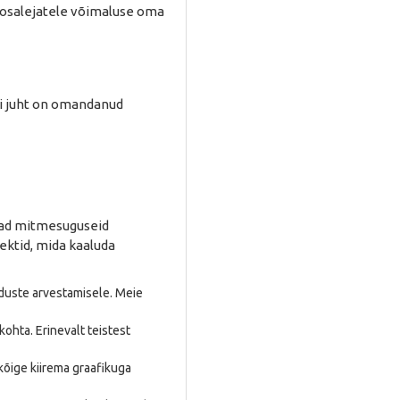
ab osalejatele võimaluse oma
kui juht on omandanud
vad mitmesuguseid
ektid, mida kaaluda
duste arvestamisele. Meie
ohta. Erinevalt teistest
kõige kiirema graafikuga