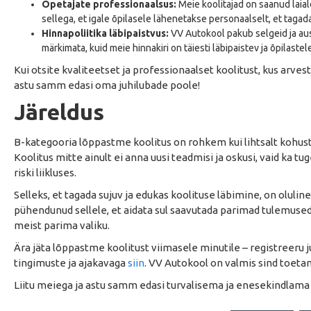
Õpetajate professionaalsus:
Meie koolitajad on saanud laiald
sellega, et igale õpilasele lähenetakse personaalselt, et taga
Hinnapoliitika läbipaistvus:
VV Autokool pakub selgeid ja ausa
märkimata, kuid meie hinnakiri on täiesti läbipaistev ja õpilaste
Kui otsite kvaliteetset ja professionaalset koolitust, kus arves
astu samm edasi oma juhilubade poole!
Järeldus
B-kategooria lõppastme koolitus on rohkem kui lihtsalt kohust
Koolitus mitte ainult ei anna uusi teadmisi ja oskusi, vaid ka 
riski liikluses.
Selleks, et tagada sujuv ja edukas koolituse läbimine, on oluli
pühendunud sellele, et aidata sul saavutada parimad tulemuse
meist parima valiku.
Ära jäta lõppastme koolitust viimasele minutile – registreeru 
tingimuste ja ajakavaga
siin
. VV Autokool on valmis sind toeta
Liitu meiega ja astu samm edasi turvalisema ja enesekindlama 