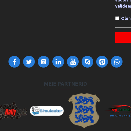
allolev
validee
Olen
MEIE PARTNERID
VV Autokool 