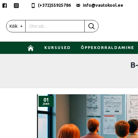
(+372)55925786
info@vautokool.ee
Kõik
KURSUSED
ÕPPEKORRALDAMINE
B
01
jaan