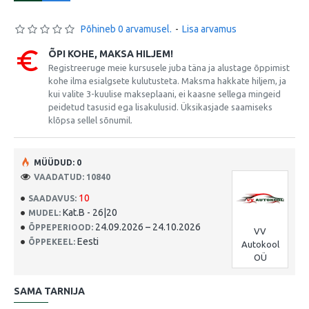
Põhineb 0 arvamusel.
-
Lisa arvamus
ÕPI KOHE, MAKSA HILJEM!
Registreeruge meie kursusele juba täna ja alustage õppimist
kohe ilma esialgsete kulutusteta. Maksma hakkate hiljem, ja
kui valite 3-kuulise makseplaani, ei kaasne sellega mingeid
peidetud tasusid ega lisakulusid. Üksikasjade saamiseks
klõpsa sellel sõnumil.
MÜÜDUD: 0
VAADATUD: 10840
10
SAADAVUS:
Kat.B - 26|20
MUDEL:
24.09.2026 – 24.10.2026
ÕPPEPERIOOD:
VV
Eesti
ÕPPEKEEL:
Autokool
OÜ
SAMA TARNIJA