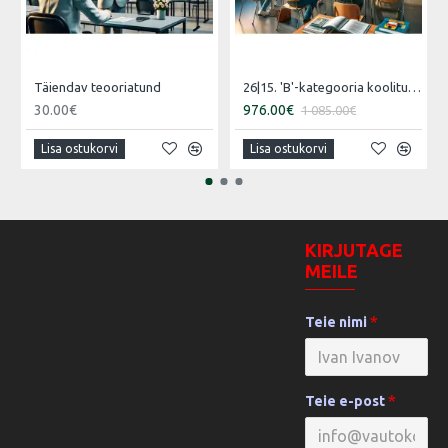
Täiendav teooriatund
26|15. 'B'-kategooria koolitus [16.07.2026 – 15.08.2026 Vene]
30.00€
976.00€
1 085.00€
Lisa ostukorvi
Lisa ostukorvi
KIRJUTAGE
MEILE
Teie nimi
Teie e-post