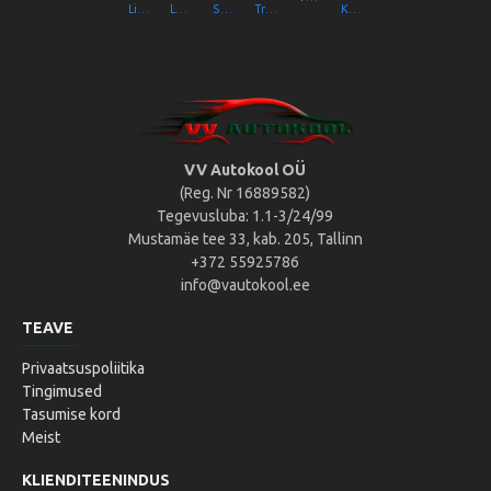
Liikluslab Baltic OÜ
LaitseRallyPark
Simulaator OÜ
Transpordiamet
Kompik Eesti OÜ
VV Autokool OÜ
(Reg. Nr 16889582)
Tegevusluba: 1.1-3/24/99
Mustamäe tee 33, kab. 205, Tallinn
+372 55925786
info@vautokool.ee
TEAVE
Privaatsuspoliitika
Tingimused
Tasumise kord
Meist
KLIENDITEENINDUS