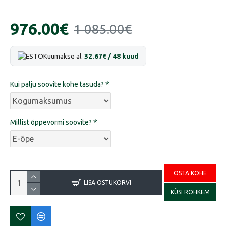
976.00€
1 085.00€
Kuumakse al.
32.67€ / 48 kuud
Kui palju soovite kohe tasuda?
Millist õppevormi soovite?
OSTA KOHE
LISA OSTUKORVI
KÜSI ROHKEM