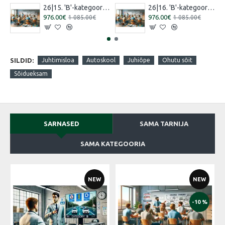
26|15. 'B'-kategooria koolitus [16.07.2026 – 15.08.2026 Vene]
26|16. 'B'-kategooria koolitus [30.07.2026 – 29.08.2026 Eesti]
976.00€
976.00€
1 085.00€
1 085.00€
SILDID:
Juhtimisloa
Autoskool
Juhiõpe
Ohutu sõit
Sõidueksam
SARNASED
SAMA TARNIJA
SAMA KATEGOORIA
NEW
NEW
-10 %