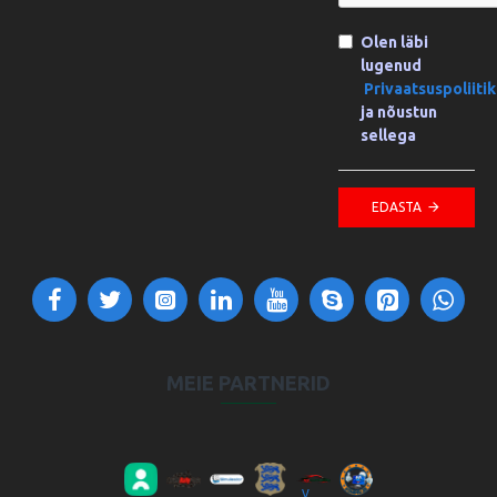
Olen läbi
lugenud
Privaatsuspoliiti
ja nõustun
sellega
EDASTA
MEIE PARTNERID
VV Autokool OÜ