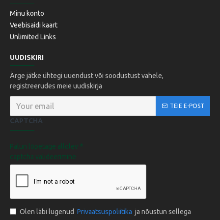
Minu konto
Veebisaidi kaart
Unlimited Links
UUDISKIRI
Ärge jätke ühtegi uuendust või soodustust vahele,
registreerudes meie uudiskirja
TEIE E-POST
CAPTCHA
Palun lõpetage allolev
captcha valideerimine
Olen läbi lugenud
Privaatsuspoliitika
ja nõustun sellega