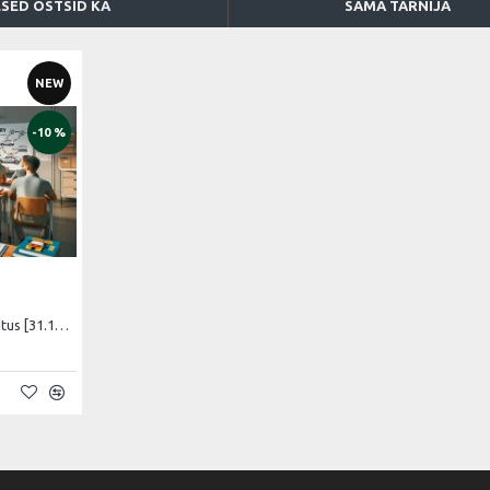
ESED OSTSID KA
SAMA TARNIJA
NEW
-10 %
26|27. 'B'-kategooria koolitus [31.12.2026 – 29.01.2027 Vene]