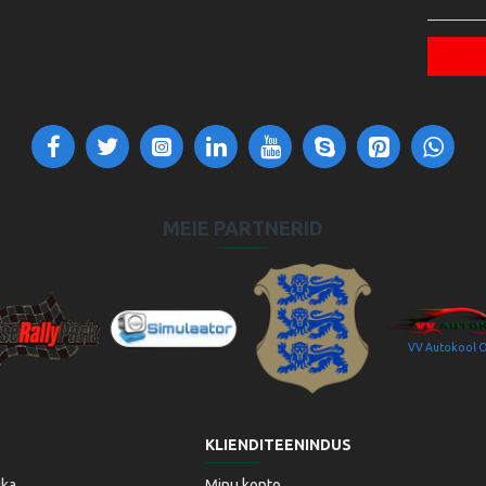
MEIE PARTNERID
VV Autokool 
aitseRallyPark
Simulaator OÜ
Transpordiamet
KLIENDITEENINDUS
ika
Minu konto