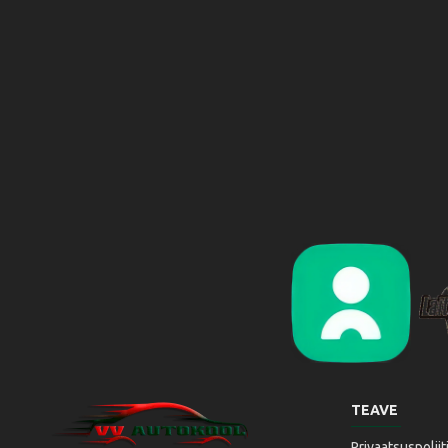
Liikluslab Baltic OÜ
L
TEAVE
Privaatsuspoliit