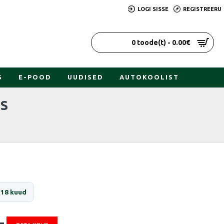
LOGI SISSE
REGISTREERU
0 toode(t) - 0.00€
S
E-POOD
UUDISED
AUTOKOOLIST
US
 18 kuud