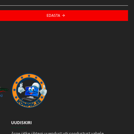
EDASTA
OÜ
Kompik Eesti OÜ
UUDISKIRI
Ärge jätke ühtegi uuendust või soodustust vahele,