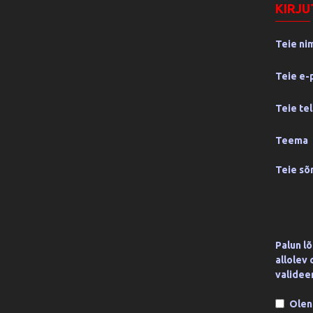
KIRJU
Teie ni
Teie e-
Teie te
Teema
Teie s
Palun l
allolev
validee
Olen