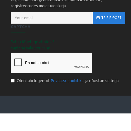
registreerudes meie uudiskirja
TEIE E-POST
CAPTCHA
Palun lõpetage allolev
captcha valideerimine
Olen läbi lugenud
Privaatsuspoliitika
ja nõustun sellega