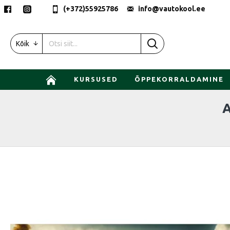
(+372)55925786
info@vautokool.ee
Kõik
KURSUSED
ÕPPEKORRALDAMINE
A