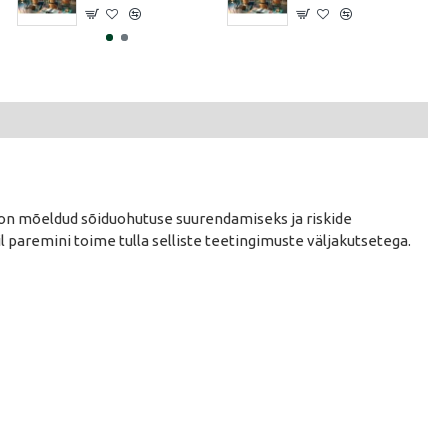
us on mõeldud sõiduohutuse suurendamiseks ja riskide
l paremini toime tulla selliste teetingimuste väljakutsetega.