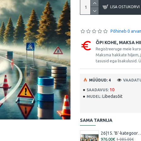
LISA OSTUKORVI
Põhineb 0 arva
ÕPI KOHE, MAKSA HI
Registreeruge meie kursu
Maksma hakkate hiljem, j
tasusid ega lisakulusid. 
MÜÜDUD: 4
VAADATU
10
SAADAVUS:
Libedasõit
MUDEL:
SAMA TARNIJA
26|15. 'B'-kategooria koolitus [16.07.2026
976.00€
1 085.00€