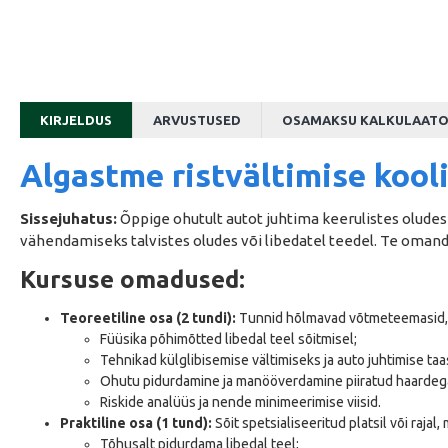
KIRJELDUS
ARVUSTUSED
OSAMAKSU KALKULAAT
Algastme ristvältimise kool
Sissejuhatus:
Õppige ohutult autot juhtima keerulistes oludes
vähendamiseks talvistes oludes või libedatel teedel. Te omanda
Kursuse omadused:
Teoreetiline osa (2 tundi):
Tunnid hõlmavad võtmeteemasid, 
Füüsika põhimõtted libedal teel sõitmisel;
Tehnikad külglibisemise vältimiseks ja auto juhtimise ta
Ohutu pidurdamine ja manööverdamine piiratud haardega
Riskide analüüs ja nende minimeerimise viisid.
Praktiline osa (1 tund):
Sõit spetsialiseeritud platsil või rajal,
Tõhusalt pidurdama libedal teel;