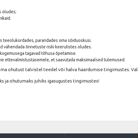
s oludes;
ikaid.
s teeolukordades, parandades oma sõiduoskusi.
vad vähendada õnnetuste riski keerulistes oludes.
se kogemusega tagavad tõhusa õpetamise.
eie ettevalmistustasemele, et saavutada maksimaalsed tulemused.
oma ohutust talvistel teedel või halva haardumise tingimustes. Va
s ja ohutumaks juhiks igasugustes tingimustes!