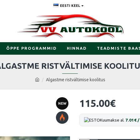
EESTI KEEL
ÕPPE PROGRAMMID
HINNAD
TEADMISTE BAA
LGASTME RISTVÄLTIMISE KOOLIT
Algastme ristvältimise koolitus
115.00€
NEW
Kuumakse al.
7.01€ /