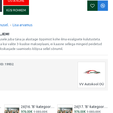
OSTA KOHE
KÜSI ROHKEM
musel.
-
Lisa arvamus
LJEM!
sele juba täna ja alustage õppimist kohe ilma esialgsete kulutusteta.
a kui valite 3-kuulise makseplaani, ei kaasne sellega mingeid peidetud
Üksikasjade saamiseks klõpsa sellel sõnumil.
D: 19932
VV Autokool OÜ
 – 15.08.2026 Vene]
26|16. 'B'-kategooria koolitus [30.07.2026 – 29.08.2026 Eesti]
26|17. 'B'-kategooria koolitus [13.08.2026 – 12.09.2026 Eesti]
976.00€
976.00€
1 085.00€
1 085.00€