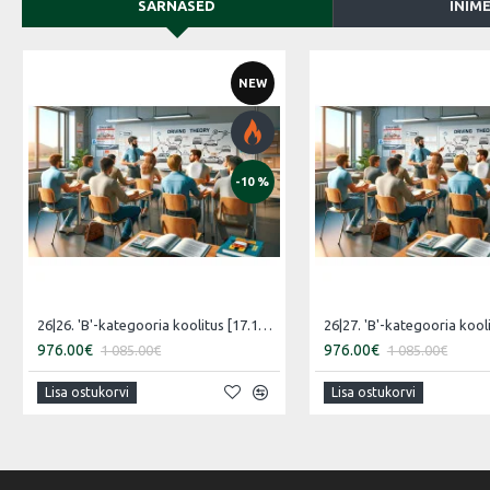
SARNASED
INIM
NEW
-10 %
26|26. 'B'-kategooria koolitus [17.12.2026 – 15.01.2027 Eesti]
976.00€
976.00€
1 085.00€
1 085.00€
Lisa ostukorvi
Lisa ostukorvi