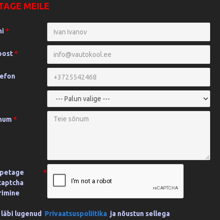
TAGE MEILE
mi
post
lefon
õnum
õpetage
 captcha
rimine
 läbi lugenud
Privaatsuspoliitika
ja nõustun sellega