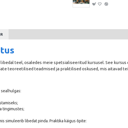
OR
itus
 libedal teel, osaledes meie spetsialiseeritud kursusel. See kurs
te teoreetilised teadmised ja praktilised oskused, mis aitavad tei
sealhulgas:
astamiseks;
 tingimustes;
 mis simuleerib libedat pinda. Praktika käigus õpite: