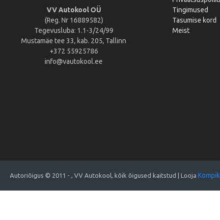
VV Autokool OÜ
Tingimused
(Reg. Nr 16889582)
Tasumise kord
Tegevusluba: 1.1-3/24/99
Meist
Mustamäe tee 33, kab. 205, Tallinn
+372 55925786
info@vautokool.ee
Kompik
Autoriõigus © 2011 -
, VV Autokool, kõik õigused kaitstud | Looja
2026