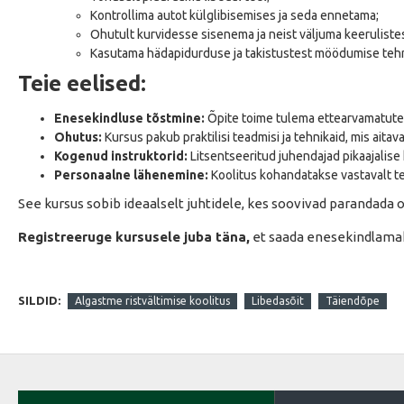
Kontrollima autot külglibisemises ja seda ennetama;
Ohutult kurvidesse sisenema ja neist väljuma keeruliste
Kasutama hädapidurduse ja takistustest möödumise tehn
Teie eelised:
Enesekindluse tõstmine:
Õpite toime tulema ettearvamatute
Ohutus:
Kursus pakub praktilisi teadmisi ja tehnikaid, mis aita
Kogenud instruktorid:
Litsentseeritud juhendajad pikaajali
Personaalne lähenemine:
Koolitus kohandatakse vastavalt t
See kursus sobib ideaalselt juhtidele, kes soovivad parandada 
Registreeruge kursusele juba täna,
et saada enesekindlamak
SILDID:
Algastme ristvältimise koolitus
Libedasõit
Täiendõpe