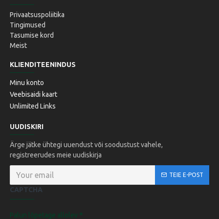
Privaatsuspoliitika
Tingimused
Tasumise kord
Meist
KLIENDITEENINDUS
Minu konto
Veebisaidi kaart
Unlimited Links
UUDISKIRI
Ärge jätke ühtegi uuendust või soodustust vahele,
registreerudes meie uudiskirja
TEIE E-POST
CAPTCHA
Palun lõpetage allolev