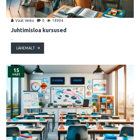
Väät Veiko
0
18904
Juhtimisloa kursused
..
LÄHEMALT
15
sept