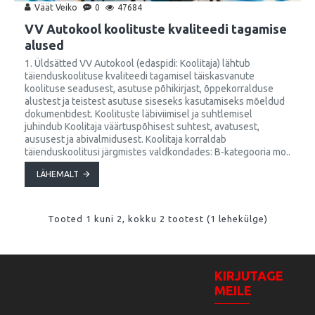
Väät Veiko
0
47684
VV Autokool koolituste kvaliteedi tagamise
alused
1. Üldsätted VV Autokool (edaspidi: Koolitaja) lähtub
täienduskoolituse kvaliteedi tagamisel täiskasvanute
koolituse seadusest, asutuse põhikirjast, õppekorralduse
alustest ja teistest asutuse siseseks kasutamiseks mõeldud
dokumentidest. Koolituste läbiviimisel ja suhtlemisel
juhindub Koolitaja väärtuspõhisest suhtest, avatusest,
aususest ja abivalmidusest. Koolitaja korraldab
täienduskoolitusi järgmistes valdkondades: B-kategooria mo..
LÄHEMALT
Tooted 1 kuni 2, kokku 2 tootest (1 lehekülge)
KIRJUTAGE
MEILE