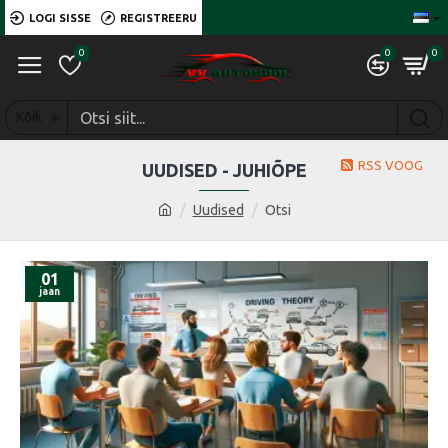
LOGI SISSE
REGISTREERU
0
0
0
Kõik
RSS VOOG
UUDISED - JUHIÕPE
Uudised
Otsi
01
jaan