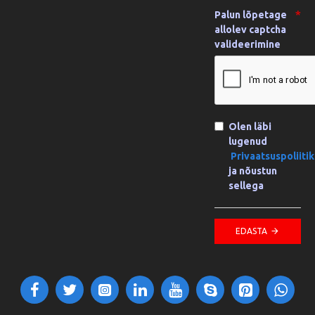
Palun lõpetage
allolev captcha
valideerimine
Olen läbi
lugenud
Privaatsuspoliiti
ja nõustun
sellega
EDASTA