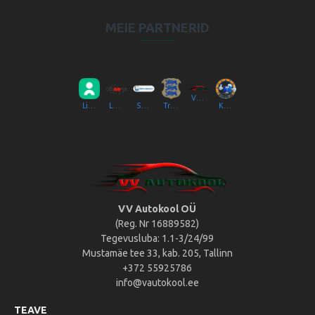
MEIE PARTNERID
VV Autokool OÜ
Liikluslab Baltic OÜ
LaitseRallyPark
Simulaator OÜ
Transpordiamet
Kompik Eesti OÜ
VV Autokool OÜ
(Reg. Nr 16889582)
Tegevusluba: 1.1-3/24/99
Mustamäe tee 33, kab. 205, Tallinn
+372 55925786
info@vautokool.ee
TEAVE