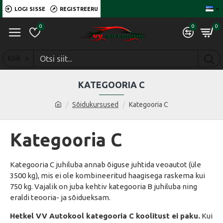
LOGI SISSE
REGISTREERU
0
0
0
Kõik
KATEGOORIA C
Sõidukursused
Kategooria C
Kategooria C
Kategooria C juhiluba annab õiguse juhtida veoautot (üle
3500 kg), mis ei ole kombineeritud haagisega raskema kui
750 kg. Vajalik on juba kehtiv kategooria B juhiluba ning
eraldi teooria- ja sõidueksam.
Hetkel VV Autokool kategooria C koolitust ei paku.
Kui