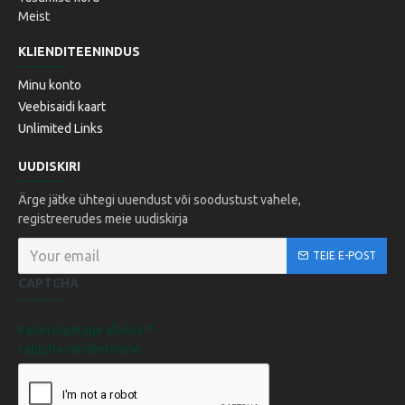
Meist
KLIENDITEENINDUS
Minu konto
Veebisaidi kaart
Unlimited Links
UUDISKIRI
Ärge jätke ühtegi uuendust või soodustust vahele,
registreerudes meie uudiskirja
TEIE E-POST
CAPTCHA
Palun lõpetage allolev
captcha valideerimine