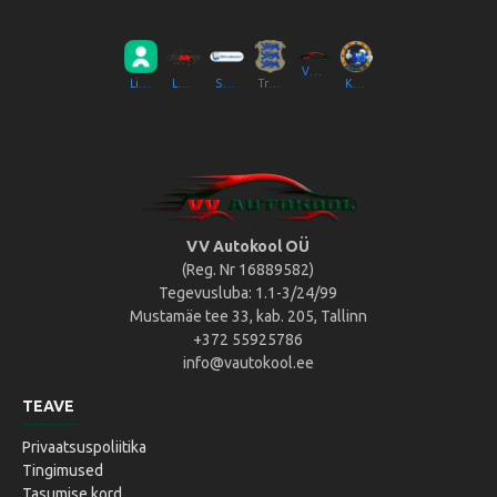
VV Autokool OÜ
Liikluslab Baltic OÜ
LaitseRallyPark
Simulaator OÜ
Transpordiamet
Kompik Eesti OÜ
VV Autokool OÜ
(Reg. Nr 16889582)
Tegevusluba: 1.1-3/24/99
Mustamäe tee 33, kab. 205, Tallinn
+372 55925786
info@vautokool.ee
TEAVE
Privaatsuspoliitika
Tingimused
Tasumise kord