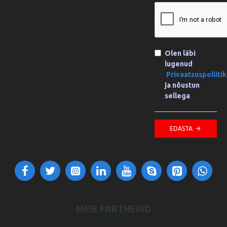
Olen läbi
lugenud
Privaatsuspoliiti
ja nõustun
sellega
EDASTA
MEIE PARTNERID