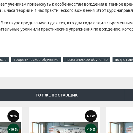
ает ученикам привыкнуть к особенностям вождения в темное врем
е:
2 часа теории и 1 час практического вождения. Этот курс напра
и. Этот курс предназначен для тех, кто два года ездил с временн
тельные уроки или практические упражнения по вождению, которы
кола
теоретическое обучение
практическое обучение
подготовк
ТОТ ЖЕ ПОСТАВЩИК
NEW
NEW
-10 %
-10 %