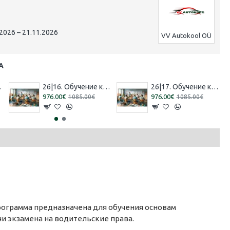
2026 – 21.11.2026
VV Autokool OÜ
А
8.2026 Русский]
26|16. Обучение категории 'B' [30.07.2026 – 29.08.2026 Эстонский]
26|17. Обучение категории 'B' [13.08.2026 – 12.09.2026 Эстонский]
976.00€
976.00€
1085.00€
1085.00€
рограмма предназначена для обучения основам
и экзамена на водительские права.