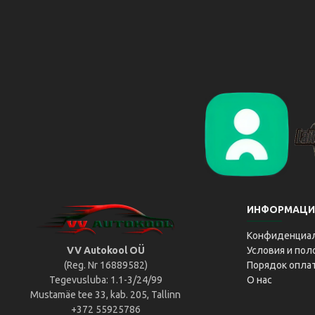
Liikluslab Baltic OÜ
L
ИНФОРМАЦИ
Конфиденциа
VV Autokool OÜ
Условия и по
(Reg. Nr 16889582)
Порядок опла
Tegevusluba: 1.1-3/24/99
О нас
Mustamäe tee 33, kab. 205, Tallinn
+372 55925786