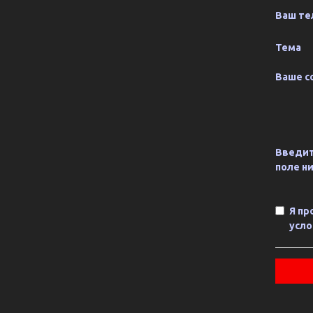
Ваш те
Тема
Ваше с
Введит
поле н
Я пр
усло