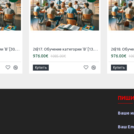
26|16. Обучение категории 'B' [30.07.2026 – 29.08.2026 Эстонский]
26|17. Обучение категории 'B' [13.08.2026 – 12.09.2026 Эстонский]
976.00€
976.00€
1085.00€
10
Купить
Купить
ПИШИ
Ваше и
Ваш Em