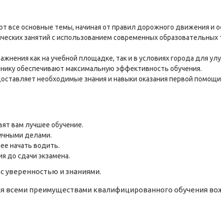
т все основные темы, начиная от правил дорожного движения и 
ческих занятий с использованием современных образовательных т
ажнения как на учебной площадке, так и в условиях города для у
нику обеспечивают максимальную эффективность обучения.
едоставляет необходимые знания и навыки оказания первой помощ
ят вам лучшее обучение.
ичными делами.
рее начать водить.
ия до сдачи экзамена.
 с уверенностью и знаниями.
я всеми преимуществами квалифицированного обучения во