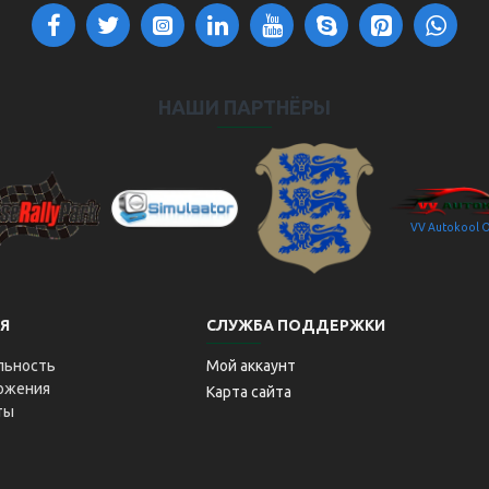
НАШИ ПАРТНЁРЫ
VV Autokool 
aitseRallyPark
Simulaator OÜ
Transpordiamet
Я
СЛУЖБА ПОДДЕРЖКИ
льность
Мой аккаунт
ложения
Карта сайта
ты