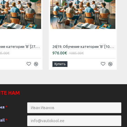
26|18. Обучение категории 'B' [27.08.2026 – 26.09.2026 Русский]
26|19. Обучение категории 'B' [10.09.2026 – 10.10.2026 Эстонский]
976.00€
85.00€
1085.00€
Купить
ТЕ НАМ
мя
ail