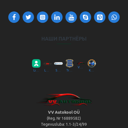
НАШИ ПАРТНЁРЫ
VV Autokool OÜ
Liikluslab Baltic OÜ
LaitseRallyPark
Simulaator OÜ
Transpordiamet
Kompik Eesti OÜ
VV Autokool OÜ
(Reg. Nr 16889582)
Tegevusluba: 1.1-3/24/99