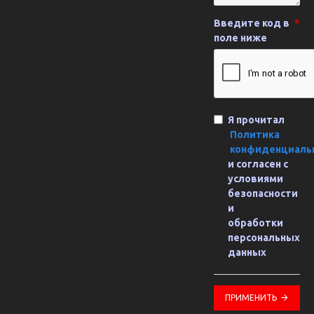
Введите код в
поле ниже
Я прочитал
Политика
конфиденциаль
и согласен с
условиями
безопасности
и
обработки
персональных
данных
ПРИМЕНИТЬ