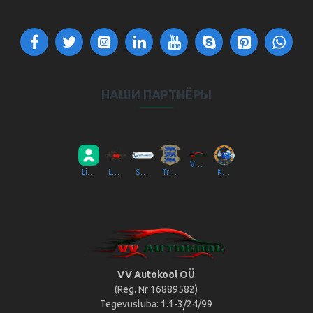
НАШИ ПАРТНЁРЫ
VV Autokool OÜ
Liikluslab Baltic OÜ
LaitseRallyPark
Simulaator OÜ
Transpordiamet
Kompik Eesti OÜ
VV Autokool OÜ
(Reg. Nr 16889582)
Tegevusluba: 1.1-3/24/99