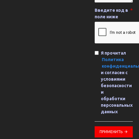
Введите код в
поле ниже
Я прочитал
Политика
конфиденциаль
и согласен с
условиями
безопасности
и
обработки
персональных
данных
ПРИМЕНИТЬ