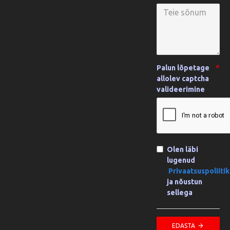
Palun lõpetage
allolev captcha
valideerimine
Olen läbi
lugenud
Privaatsuspoliiti
ja nõustun
sellega
EDASTA