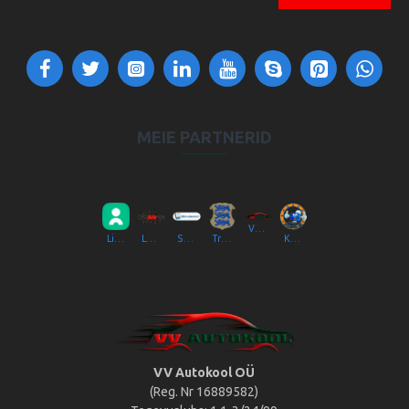
MEIE PARTNERID
VV Autokool OÜ
Liikluslab Baltic OÜ
LaitseRallyPark
Simulaator OÜ
Transpordiamet
Kompik Eesti OÜ
VV Autokool OÜ
(Reg. Nr 16889582)