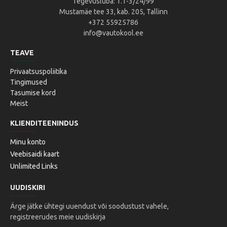
Tegevusluba: 1.1-3/24/99
Mustamäe tee 33, kab. 205, Tallinn
+372 55925786
info@vautokool.ee
TEAVE
Privaatsuspoliitika
Tingimused
Tasumise kord
Meist
KLIENDITEENINDUS
Minu konto
Veebisaidi kaart
Unlimited Links
UUDISKIRI
Ärge jätke ühtegi uuendust või soodustust vahele,
registreerudes meie uudiskirja