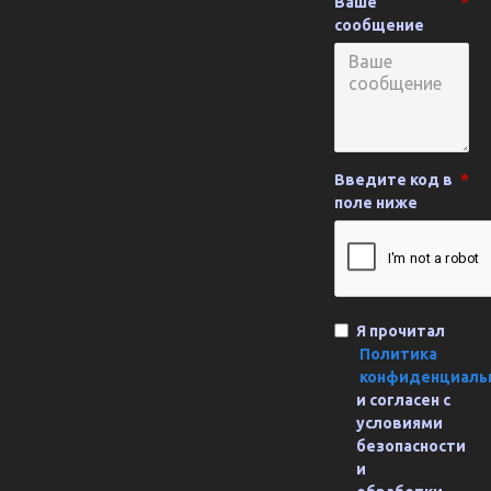
Ваше
сообщение
Введите код в
поле ниже
Я прочитал
Политика
конфиденциаль
и согласен с
условиями
безопасности
и