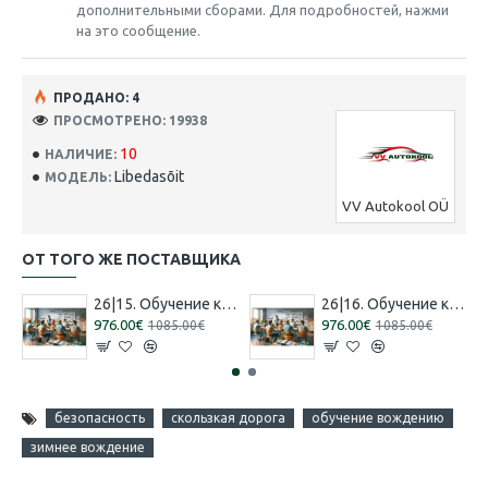
дополнительными сборами. Для подробностей, нажми
на это сообщение.
ПРОДАНО: 4
ПРОСМОТРЕНО: 19938
10
НАЛИЧИЕ:
Libedasõit
МОДЕЛЬ:
VV Autokool OÜ
ОТ ТОГО ЖЕ ПОСТАВЩИКА
26|15. Обучение категории 'B' [16.07.2026 – 15.08.2026 Русский]
26|16. Обучение категории 'B' [30.07.2026 – 29.08.2026 Эстонский]
976.00€
976.00€
1085.00€
1085.00€
безопасность
скользкая дорога
обучение вождению
зимнее вождение