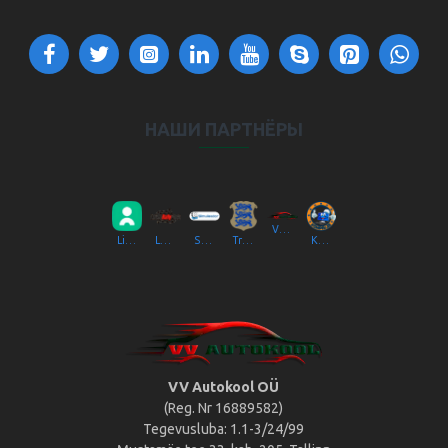
НАШИ ПАРТНЁРЫ
VV Autokool OÜ
Liikluslab Baltic OÜ
LaitseRallyPark
Simulaator OÜ
Transpordiamet
Kompik Eesti OÜ
VV Autokool OÜ
(Reg. Nr 16889582)
Tegevusluba: 1.1-3/24/99