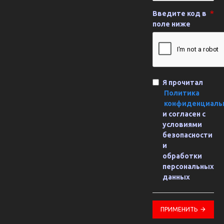
Введите код в
поле ниже
Я прочитал
Политика
конфиденциаль
и согласен с
условиями
безопасности
и
обработки
персональных
данных
ПРИМЕНИТЬ