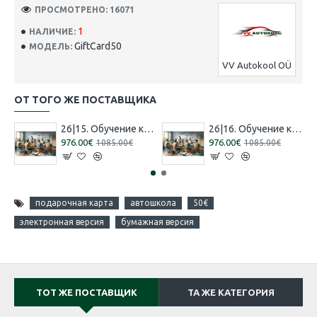
ПРОСМОТРЕНО: 16071
1
НАЛИЧИЕ:
GiftCard50
МОДЕЛЬ:
VV Autokool OÜ
ОТ ТОГО ЖЕ ПОСТАВЩИКА
26|15. Обучение категории 'B' [16.07.2026 – 15.08.2026 Русский]
26|16. Обучение категории 'B' [30.07.2026 – 29.08.2026 Эстонский]
976.00€
976.00€
1085.00€
1085.00€
подарочная карта
автошкола
50€
электронная версия
бумажная версия
ТОТ ЖЕ ПОСТАВЩИК
ТА ЖЕ КАТЕГОРИЯ