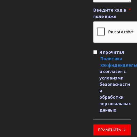
Введите код в
поле ниже
Я прочитал
Политика
конфиденциаль
и согласен с
условиями
безопасности
и
обработки
персональных
данных
ПРИМЕНИТЬ