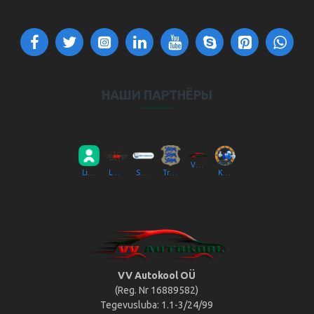
НАШИ ПАРТНЁРЫ
VV Autokool OÜ
Liikluslab Baltic OÜ
LaitseRallyPark
Simulaator OÜ
Transpordiamet
Kompik Eesti OÜ
VV Autokool OÜ
(Reg. Nr 16889582)
Tegevusluba: 1.1-3/24/99