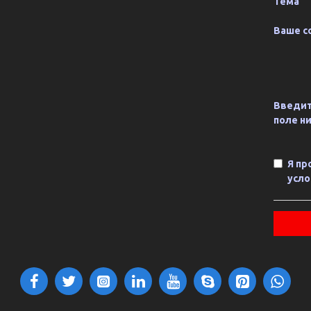
Тема
Ваше с
Введит
поле н
Я пр
усло