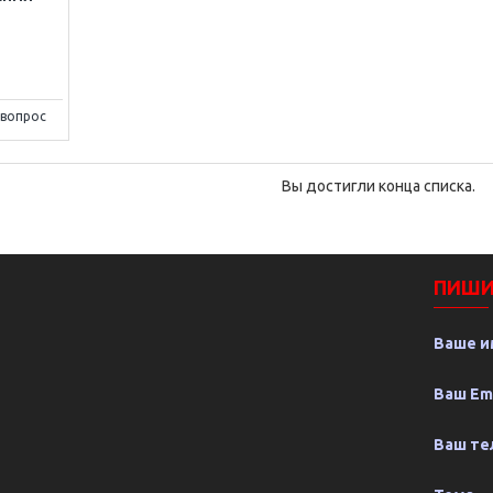
 вопрос
Вы достигли конца списка.
ПИШИ
Ваше и
Ваш Em
Ваш те