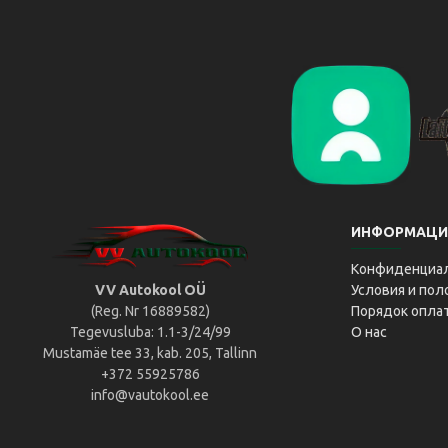
Liikluslab Baltic OÜ
L
ИНФОРМАЦИ
Конфиденциа
VV Autokool OÜ
Условия и по
(Reg. Nr 16889582)
Порядок опла
Tegevusluba: 1.1-3/24/99
О нас
Mustamäe tee 33, kab. 205, Tallinn
+372 55925786
info@vautokool.ee