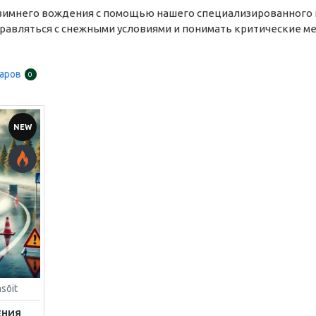
имнего вождения с помощью нашего специализированного к
равляться с снежными условиями и понимать критические м
аров
0
NEW
sõit
ЕНИЯ