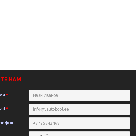
ТЕ НАМ
мя
ail
лефон