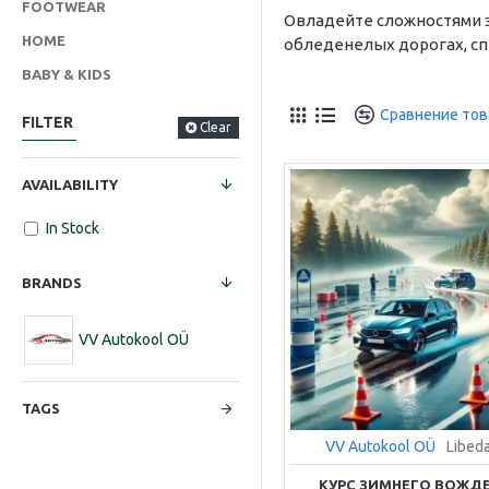
FOOTWEAR
Овладейте сложностями з
HOME
обледенелых дорогах, сп
BABY & KIDS
Сравнение тов
FILTER
Clear
AVAILABILITY
In Stock
BRANDS
VV Autokool OÜ
TAGS
VV Autokool OÜ
Libeda
КУРС ЗИМНЕГО ВОЖД