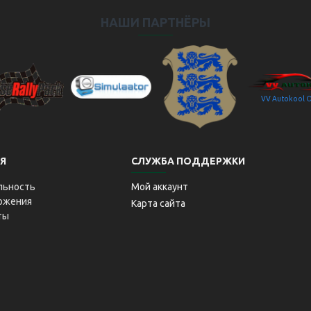
НАШИ ПАРТНЁРЫ
VV Autokool 
aitseRallyPark
Simulaator OÜ
Transpordiamet
Я
СЛУЖБА ПОДДЕРЖКИ
льность
Мой аккаунт
ложения
Карта сайта
ты